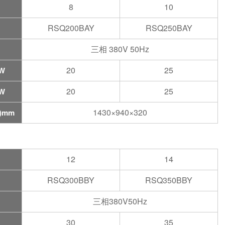
8
10
RSQ200BAY
RSQ250BAY
三相 380V 50Hz
20
25
W
20
25
W
1430×940×320
)mm
12
14
RSQ300BBY
RSQ350BBY
三相380V50Hz
30
35