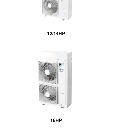
12/14HP
16HP