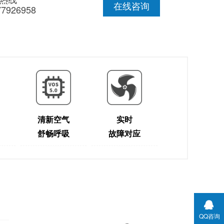
在线咨询
77926958
清新空气
实时
舒畅呼吸
故障对应
QQ咨询