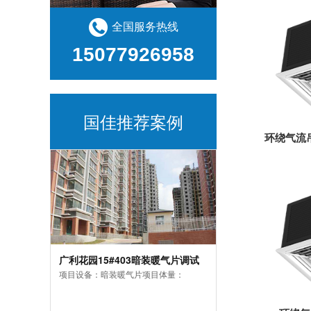
全国服务热线
15077926958
国佳推荐案例
环绕气流吊
广利花园15#403暗装暖气片调试
项目设备：暗装暖气片项目体量：