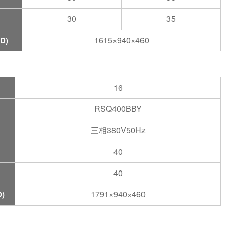
30
35
1615×940×460
D)
16
RSQ400BBY
三相380V50Hz
40
40
1791×940×460
)