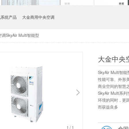
化系统产品
大金商用中央空调
空调
SkyAir
Multi智能型
大金中央
SkyAir Mul
性能可靠、外形美观
商业空间的智慧
SkyAir Mu
环境的同时，更
而获益良多
1
/1
全国