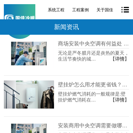
系统工程
工程案例
关于国佳
新闻资讯
商场安装中央空调有何益处 ［国佳冷暖］
无论是严冬腊月还是炎热的夏天，
生活节奏快的城…
【详情】
壁挂炉怎么用才能更省钱？［国佳冷暖］
壁挂炉燃气消耗的一般规律是:壁
挂炉燃气消耗在…
【详情】
安装商用中央空调需要做哪些准备［国佳冷暖］