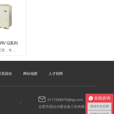
VRV
Q系列
可沿用既存冷媒配管，专注应对大楼空调改造施工周期长、投资成本高、内装修补流程繁琐一直是大楼空调改造过程中面临的难题VRV更新用Q系列能快捷对应各类改造项目的中央空调系统
联系国佳
网站地图
人才招聘
在线咨询
3117288876@qq.com
合肥市国佳冷暖设备工程有限公司
商用中央空调