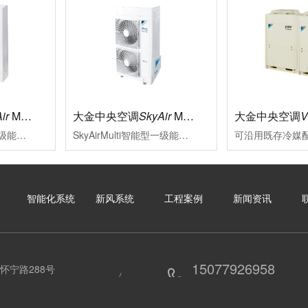
ir
Multi标准型
大金中央空调
SkyAir
Multi智能型
大金中央空调
SkyAirMulti标准型一级能效新冷媒变频多联式空调系统大金将变频多联技术适合用于中小型商业空间的特质融于SkyAirMulti系列中，能够贴合各类装修风格其室外机高集成，小巧化、化整为零的特点，更为外墙预留了更多充分表达建筑设计美感与品位的空间
SkyAirMulti智能型一级能效变频多联空调系统性能可靠、外形美观的SkyAirMulti系列空调，一直以来是各类中小型商业空间的智慧之选SkyAirMulti系列空调全面升级，用户在体验大金空调营造的舒适空气环境的同时，更因其智能便捷的控制，完善的服务及赢领的节能效果而获益良多
智能化系统
新风系统
工程案例
新闻资讯
15077926958
怀宁路288号