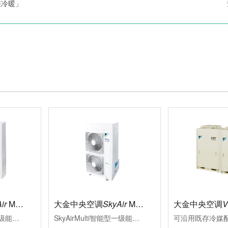
佳冷暖」
ir
Multi标准型
大金中央空调
SkyAir
Multi智能型
大金中央空调
SkyAirMulti标准型一级能效新冷媒变频多联式空调系统大金将变频多联技术适合用于中小型商业空间的特质融于SkyAirMulti系列中，能够贴合各类装修风格其室外机高集成，小巧化、化整为零的特点，更为外墙预留了更多充分表达建筑设计美感与品位的空间
SkyAirMulti智能型一级能效变频多联空调系统性能可靠、外形美观的SkyAirMulti系列空调，一直以来是各类中小型商业空间的智慧之选SkyAirMulti系列空调全面升级，用户在体验大金空调营造的舒适空气环境的同时，更因其智能便捷的控制，完善的服务及赢领的节能效果而获益良多