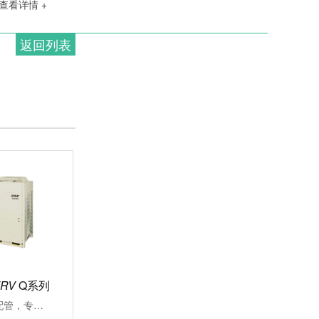
查看详情 +
返回列表
VRV
Q系列
可沿用既存冷媒配管，专注应对大楼空调改造施工周期长、投资成本高、内装修补流程繁琐一直是大楼空调改造过程中面临的难题VRV更新用Q系列能快捷对应各类改造项目的中央空调系统