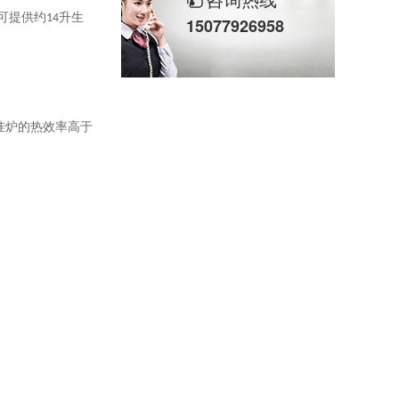
可提供约
14
升生
15077926958
挂炉的热效率高于