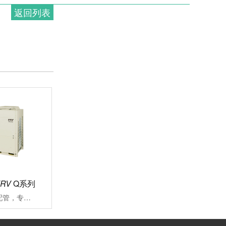
返回列表
VRV
Q系列
可沿用既存冷媒配管，专注应对大楼空调改造施工周期长、投资成本高、内装修补流程繁琐一直是大楼空调改造过程中面临的难题VRV更新用Q系列能快捷对应各类改造项目的中央空调系统