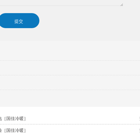
电［国佳冷暖］
验［国佳冷暖］