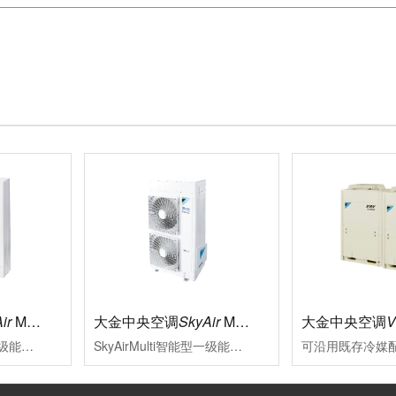
ir
Multi标准型
大金中央空调
SkyAir
Multi智能型
大金中央空调
SkyAirMulti标准型一级能效新冷媒变频多联式空调系统大金将变频多联技术适合用于中小型商业空间的特质融于SkyAirMulti系列中，能够贴合各类装修风格其室外机高集成，小巧化、化整为零的特点，更为外墙预留了更多充分表达建筑设计美感与品位的空间
SkyAirMulti智能型一级能效变频多联空调系统性能可靠、外形美观的SkyAirMulti系列空调，一直以来是各类中小型商业空间的智慧之选SkyAirMulti系列空调全面升级，用户在体验大金空调营造的舒适空气环境的同时，更因其智能便捷的控制，完善的服务及赢领的节能效果而获益良多