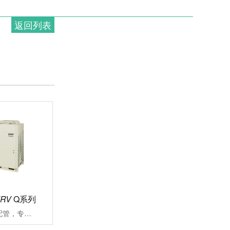
返回列表
VRV
Q系列
可沿用既存冷媒配管，专注应对大楼空调改造施工周期长、投资成本高、内装修补流程繁琐一直是大楼空调改造过程中面临的难题VRV更新用Q系列能快捷对应各类改造项目的中央空调系统