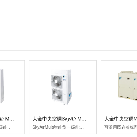
ir
Multi标准型
大金中央空调
SkyAir
Multi智能型
大金中央空调
SkyAirMulti标准型一级能效新冷媒变频多联式空调系统大金将变频多联技术适合用于中小型商业空间的特质融于SkyAirMulti系列中，能够贴合各类装修风格其室外机高集成，小巧化、化整为零的特点，更为外墙预留了更多充分表达建筑设计美感与品位的空间
SkyAirMulti智能型一级能效变频多联空调系统性能可靠、外形美观的SkyAirMulti系列空调，一直以来是各类中小型商业空间的智慧之选SkyAirMulti系列空调全面升级，用户在体验大金空调营造的舒适空气环境的同时，更因其智能便捷的控制，完善的服务及赢领的节能效果而获益良多