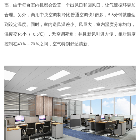
高，由于每台室内机都会设置一个出风口和回风口，让气流循环更加
合理。另外，商用中央空调制冷比普通空调快
1
倍多，
5-6
分钟就能达
到设定温度。同时，室内送风温差小、风量大，室内湿度分布均匀，
温度变化小（
±0.5℃
），无空调死角；并且新风引进方便，相对温度
控制在
40
％－
70
％之间，空气特别舒适清新。