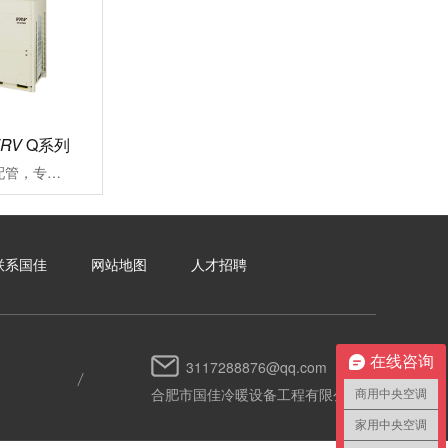
VRV
Q系列
可沿用既存冷媒配管，专注应对大楼空调改造施工周期长、投资成本高、内装修补流程繁琐一直是大楼空调改造过程中面临的难题VRV更新用Q系列能快捷对应各类改造项目的中央空调系统
联系国佳
网站地图
人才招聘
在线咨询
3117288876@qq.com
合肥市国佳冷暖设备工程有限公司
商用中央空调
家用中央空调