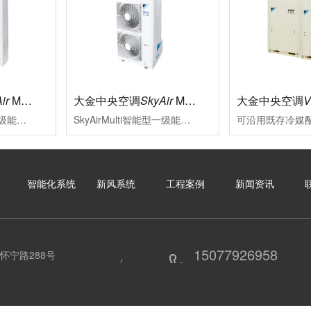
ir
Multi标准型
大金中央空调
SkyAir
Multi智能型
大金中央空调
SkyAirMulti标准型一级能效新冷媒变频多联式空调系统大金将变频多联技术适合用于中小型商业空间的特质融于SkyAirMulti系列中，能够贴合各类装修风格其室外机高集成，小巧化、化整为零的特点，更为外墙预留了更多充分表达建筑设计美感与品位的空间
SkyAirMulti智能型一级能效变频多联空调系统性能可靠、外形美观的SkyAirMulti系列空调，一直以来是各类中小型商业空间的智慧之选SkyAirMulti系列空调全面升级，用户在体验大金空调营造的舒适空气环境的同时，更因其智能便捷的控制，完善的服务及赢领的节能效果而获益良多
智能化系统
新风系统
工程案例
新闻资讯
15077926958
怀宁路288号