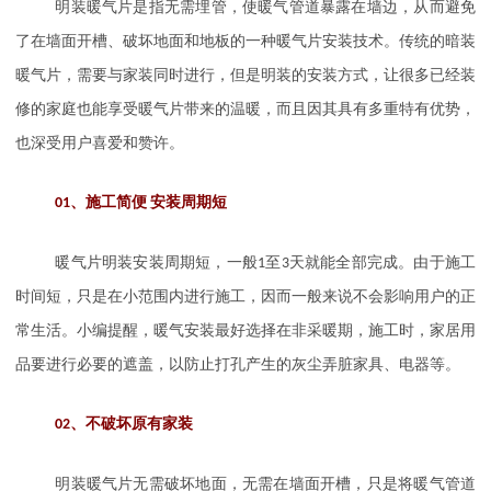
明装暖气片是指无需埋管，使暖气管道暴露在墙边，从而避免
了在墙面开槽、破坏地面和地板的一种暖气片安装技术。传统的暗装
暖气片，需要与家装同时进行，但是明装的安装方式，让很多已经装
修的家庭也能享受暖气片带来的温暖，而且因其具有多重特有优势，
也深受用户喜爱和赞许。
、
01
施工简便
安装周期短
暖气片明装安装周期短，一般
1
至
3
天就能全部完成。由于施工
时间短，只是在小范围内进行施工，因而一般来说不会影响用户的正
常生活。小编提醒，暖气安装最好选择在非采暖期，施工时，家居用
品要进行必要的遮盖，以防止打孔产生的灰尘弄脏家具、电器等。
、
02
不破坏原有家装
明装暖气片无需破坏地面，无需在墙面开槽，只是将暖气管道