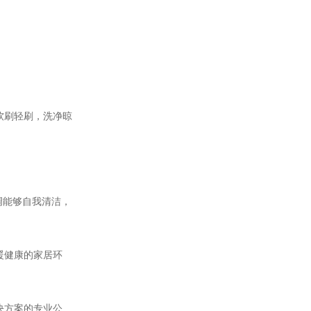
软刷轻刷，洗净晾
调
能够自我清洁，
暖健康的家居环
决方案的专业公