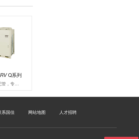
VRV
Q系列
可沿用既存冷媒配管，专注应对大楼空调改造施工周期长、投资成本高、内装修补流程繁琐一直是大楼空调改造过程中面临的难题VRV更新用Q系列能快捷对应各类改造项目的中央空调系统
联系国佳
网站地图
人才招聘