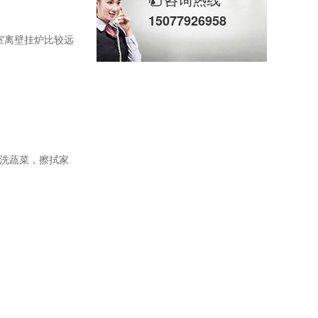
15077926958
室离壁挂炉比较远
洗蔬菜，擦拭家