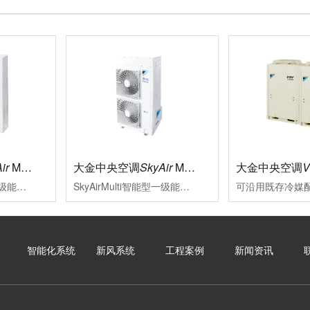
ir
Multi标准型
大金中央空调
SkyAir
Multi智能型
大金中央空调
SkyAirMulti标准型一级能效新冷媒变频多联式空调系统大金将变频多联技术适合用于中小型商业空间的特质融于SkyAirMulti系列中，能够贴合各类装修风格其室外机高集成，小巧化、化整为零的特点，更为外墙预留了更多充分表达建筑设计美感与品位的空间
SkyAirMulti智能型一级能效变频多联空调系统性能可靠、外形美观的SkyAirMulti系列空调，一直以来是各类中小型商业空间的智慧之选SkyAirMulti系列空调全面升级，用户在体验大金空调营造的舒适空气环境的同时，更因其智能便捷的控制，完善的服务及赢领的节能效果而获益良多
智能化系统
新风系统
工程案例
新闻资讯