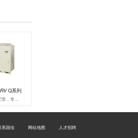
VRV
Q系列
可沿用既存冷媒配管，专注应对大楼空调改造施工周期长、投资成本高、内装修补流程繁琐一直是大楼空调改造过程中面临的难题VRV更新用Q系列能快捷对应各类改造项目的中央空调系统
联系国佳
网站地图
人才招聘