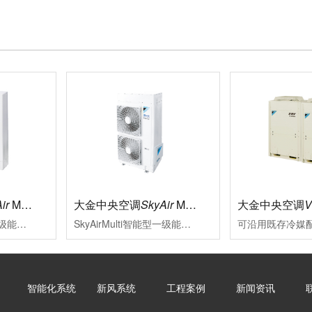
ir
Multi标准型
大金中央空调
SkyAir
Multi智能型
大金中央空调
SkyAirMulti标准型一级能效新冷媒变频多联式空调系统大金将变频多联技术适合用于中小型商业空间的特质融于SkyAirMulti系列中，能够贴合各类装修风格其室外机高集成，小巧化、化整为零的特点，更为外墙预留了更多充分表达建筑设计美感与品位的空间
SkyAirMulti智能型一级能效变频多联空调系统性能可靠、外形美观的SkyAirMulti系列空调，一直以来是各类中小型商业空间的智慧之选SkyAirMulti系列空调全面升级，用户在体验大金空调营造的舒适空气环境的同时，更因其智能便捷的控制，完善的服务及赢领的节能效果而获益良多
智能化系统
新风系统
工程案例
新闻资讯