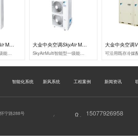
ir
Multi标准型
大金中央空调
SkyAir
Multi智能型
大金中央空调
SkyAirMulti标准型一级能效新冷媒变频多联式空调系统大金将变频多联技术适合用于中小型商业空间的特质融于SkyAirMulti系列中，能够贴合各类装修风格其室外机高集成，小巧化、化整为零的特点，更为外墙预留了更多充分表达建筑设计美感与品位的空间
SkyAirMulti智能型一级能效变频多联空调系统性能可靠、外形美观的SkyAirMulti系列空调，一直以来是各类中小型商业空间的智慧之选SkyAirMulti系列空调全面升级，用户在体验大金空调营造的舒适空气环境的同时，更因其智能便捷的控制，完善的服务及赢领的节能效果而获益良多
智能化系统
新风系统
工程案例
新闻资讯
15077926958
怀宁路288号