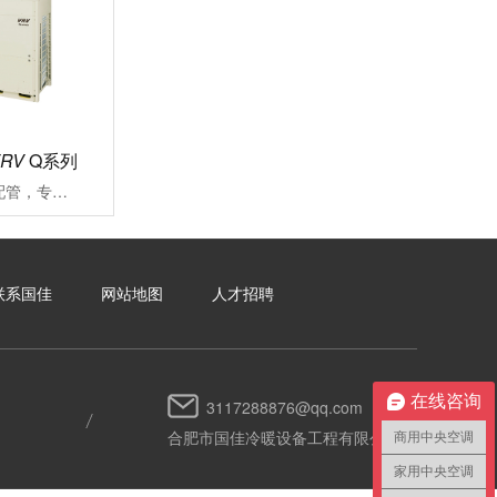
VRV
Q系列
可沿用既存冷媒配管，专注应对大楼空调改造施工周期长、投资成本高、内装修补流程繁琐一直是大楼空调改造过程中面临的难题VRV更新用Q系列能快捷对应各类改造项目的中央空调系统
联系国佳
网站地图
人才招聘
在线咨询
3117288876@qq.com
合肥市国佳冷暖设备工程有限公司
商用中央空调
家用中央空调