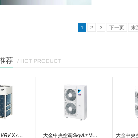
1
2
3
下一页
末
推荐
/ HOT PRODUCT
调
VRV
X7系列
大金中央空调
SkyAir
Multi标准型
大金中央